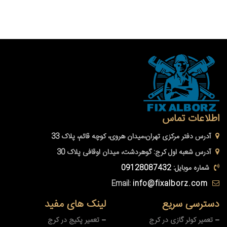
اطلاعات تماس
آدرس دفتر مرکزی
تهران،میدان هروی، کوچه قائم، پلاک 33
آدرس شعبه اول کرج:
گوهردشت، میدان اوقافی پلاک 30
شماره موبایل:
09128087432
Email:
info@fixalborz.com
دسترسی سریع
لینک های مفید
تعمیر کولر گازی در کرج
تعمیر پکیج در کرج