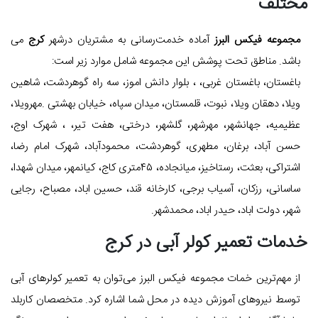
مختلف
مجموعه فیکس البرز
آماده خدمت‌رسانی به مشتریان درشهر
کرج
می
باشد. مناطق تحت پوشش این مجموعه شامل موارد زیر است:
باغستان، باغستان غربی، ، بلوار دانش اموز، سه راه گوهردشت، شاهین
ویلا، دهقان ویلا، نبوت، قلمستان، میدان سپاه، خیابان بهشتی .مهرویلا،
عظیمیه، جهانشهر، مهرشهر، گلشهر، درختی، هفت تیر، ، شهرک اوج،
حسن آباد، برغان، مطهری، گوهردشت، محمودآباد، شهرک امام رضا،
اشتراکی، بعثت، رستاخیز، میانجاده، ۴۵متری کاج، کیانمهر، میدان شهدا،
ساسانی، رزکان، آسیاب برجی، کارخانه قند، حسین اباد، مصباح، رجایی
شهر، دولت اباد، حیدر اباد، محمدشهر.
خدمات تعمیر کولر آبی در کرج
از مهم‌ترین خمات مجموعه فیکس البرز می‌توان به تعمیر کولرهای آبی
توسط نیروهای آموزش دیده در محل شما اشاره کرد. متخصصان کاربلد