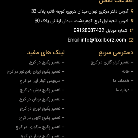
اطلاعات تماس
آدرس دفتر مرکزی
تهران،میدان هروی، کوچه قائم، پلاک 33
آدرس شعبه اول کرج:
گوهردشت، میدان اوقافی پلاک 30
شماره موبایل:
09128087432
Email:
info@fixalborz.com
دسترسی سریع
لینک های مفید
تعمیر کولر گازی در کرج
تعمیر پکیج در کرج
خانه
تعمیر پکیج ایران رادیاتور در کرج
خدمات ما
سرویس کولر آبی در کرج
درباره ما
تعمیر پکیج بوش در کرج
تعمیر پکیج بوتان در کرج
تعمیر پکیج لورچ در کرج
تعمیر پکیج تاچی در کرج
تعمیر پکیج مرکوری در کرج
تعمیر پکیج بویلر در کرج